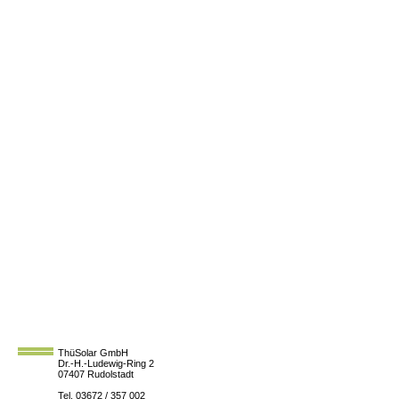
ThüSolar GmbH
Dr.-H.-Ludewig-Ring 2
07407 Rudolstadt
Tel. 03672 / 357 002