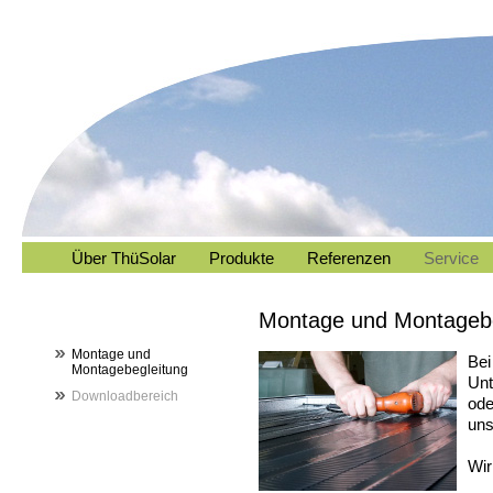
Über ThüSolar
Produkte
Referenzen
Service
Montage und Montagebe
Montage und
Bei
Montagebegleitung
Unt
Downloadbereich
ode
uns
Wir