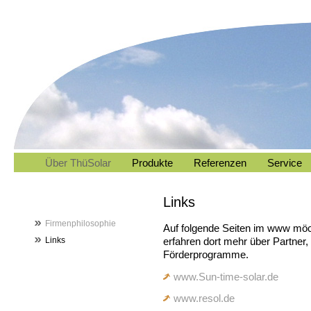
Über ThüSolar
Produkte
Referenzen
Service
Links
Firmenphilosophie
Auf folgende Seiten im www mö
Links
erfahren dort mehr über Partner
Förderprogramme.
www.Sun-time-solar.de
www.resol.de