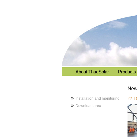
About ThueSolar
Products
New
Installation and monitoring
22. 
Download area