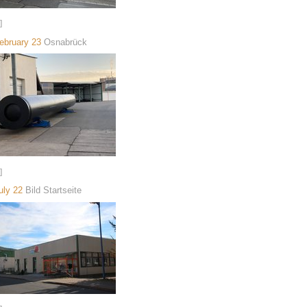
]
ebruary 23
Osnabrück
]
uly 22
Bild Startseite