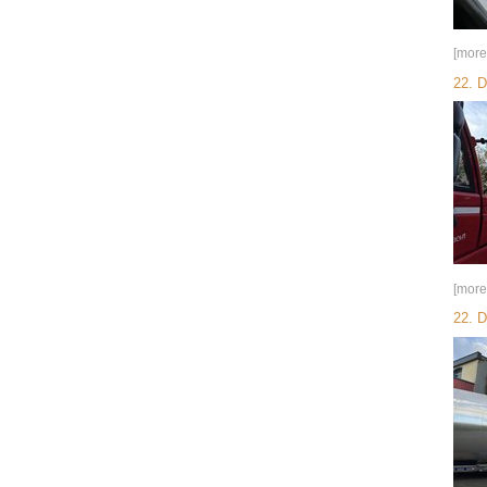
[more
22. 
[more
22. 