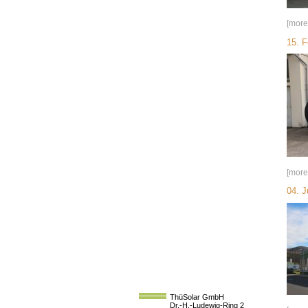
[more
15. F
[more
04. J
ThüSolar GmbH
Dr.-H.-Ludewig-Ring 2