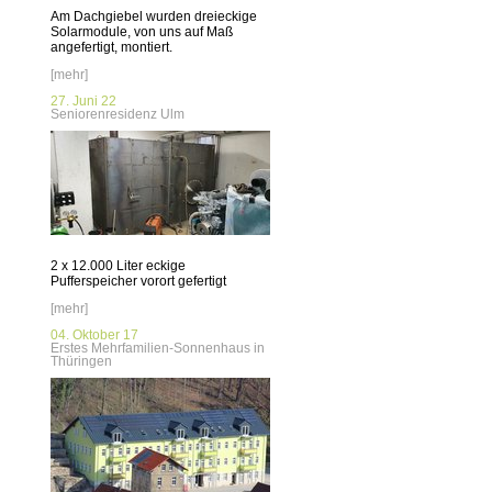
Am Dachgiebel wurden dreieckige
Solarmodule, von uns auf Maß
angefertigt, montiert.
[mehr]
27. Juni 22
Seniorenresidenz Ulm
2 x 12.000 Liter eckige
Pufferspeicher vorort gefertigt
[mehr]
04. Oktober 17
Erstes Mehrfamilien-Sonnenhaus in
Thüringen