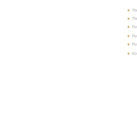
Th
Th
Pu
Pu
Pu
Ko