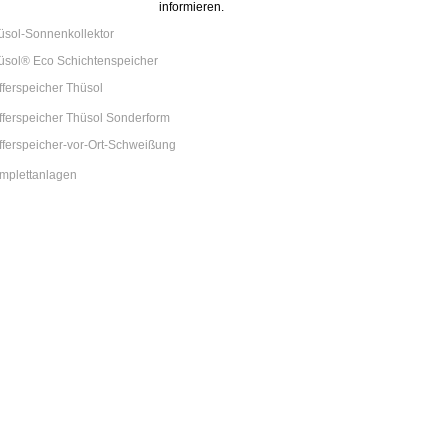
informieren.
üsol-Sonnenkollektor
üsol® Eco Schichtenspeicher
fferspeicher Thüsol
fferspeicher Thüsol Sonderform
fferspeicher-vor-Ort-Schweißung
mplettanlagen