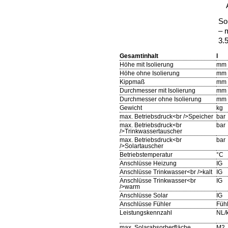
So
– 
3.
Gesamtinhalt
l
Höhe mit Isolierung
mm
Höhe ohne Isolierung
mm
Kippmaß
mm
Durchmesser mit Isolierung
mm
Durchmesser ohne Isolierung
mm
Gewicht
kg
max. Betriebsdruck<br />Speicher
bar
max. Betriebsdruck<br
bar
/>Trinkwassertauscher
max. Betriebsdruck<br
bar
/>Solartauscher
Betriebstemperatur
°C
Anschlüsse Heizung
IG
Anschlüsse Trinkwasser<br />kalt
IG
Anschlüsse Trinkwasser<br
IG
/>warm
Anschlüsse Solar
IG
Anschlüsse Fühler
Fühl
Leistungskennzahl
NL/
max. Solarabsorberfläche
M2