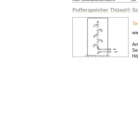
Pufferspeicher Thüsol® S
Te
wi
An
Se
Hö