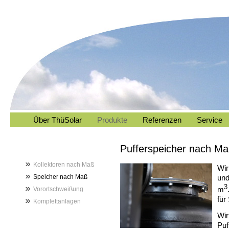
Über ThüSolar
Produkte
Referenzen
Service
Pufferspeicher nach M
Kollektoren nach Maß
Wir
Speicher nach Maß
und
3
m
Vorortschweißung
für
Komplettanlagen
Wir
Puf