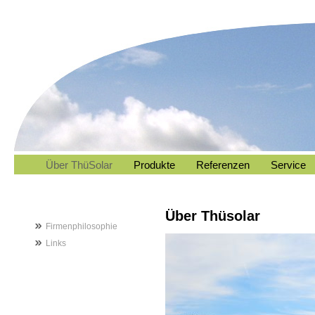
Über ThüSolar
Produkte
Referenzen
Service
Über Thüsolar
Firmenphilosophie
Links