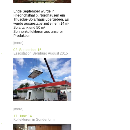
Ende September wurde in
Friedrichsthal b. Nordhausen ein
Thüsolar-Solarhaus übergeben. Es
wurde ausgestattet mit einem 14 m³
Solartank und 50 m²
Sonnenkollektoren aus unserer
Produktion.
[more]
02. September 15
Essostation Bernburg August 2015
[more]
17. June 14
Kollektoren in Sonderform