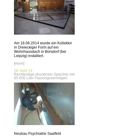
Am 18.06.2014 wurde ein Kollektor
in Dreieckiger Form auf ein
Wohnhausdach in Borsdorf (bei
Leipzig) installiert.
[more]
28. April 14
Rechteckige druckloser Speicher mit
95.000 Liter Fassungsvermögen
Neubau Psychiatrie Saalfeld