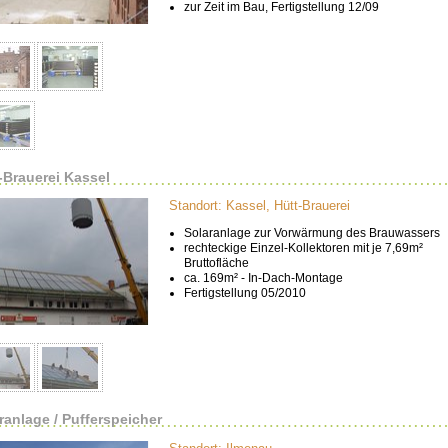
zur Zeit im Bau, Fertigstellung 12/09
-Brauerei Kassel
Standort: Kassel, Hütt-Brauerei
Solaranlage zur Vorwärmung des Brauwassers
rechteckige Einzel-Kollektoren mit je 7,69m²
Bruttofläche
ca. 169m² - In-Dach-Montage
Fertigstellung 05/2010
ranlage / Pufferspeicher