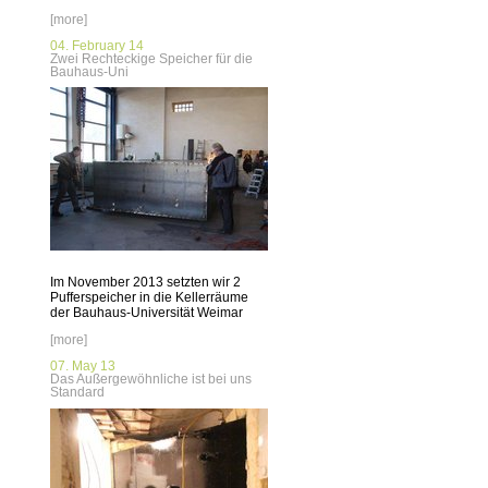
[more]
04. February 14
Zwei Rechteckige Speicher für die
Bauhaus-Uni
Im November 2013 setzten wir 2
Pufferspeicher in die Kellerräume
der Bauhaus-Universität Weimar
[more]
07. May 13
Das Außergewöhnliche ist bei uns
Standard