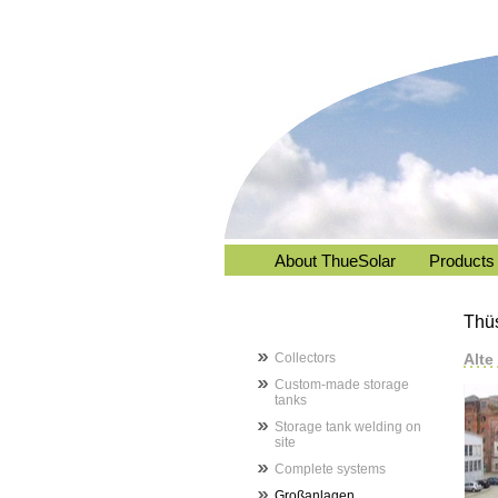
About ThueSolar
Products
Thü
Collectors
Alte
Custom-made storage
tanks
Storage tank welding on
site
Complete systems
Großanlagen